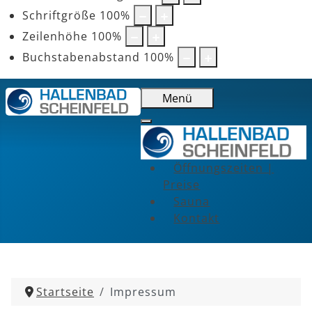
Schriftgröße
100
%
Zeilenhöhe
100
%
Buchstabenabstand
100
%
Menü
Öffnungszeiten |
Preise
Sauna
Kontakt
Startseite
Impressum